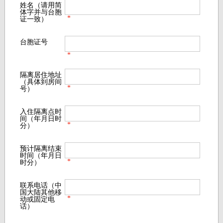
姓名（请用简
体字并与台胞
*
证一致）
台胞证号
*
隔离居住地址
（具体到房间
*
号）
入住隔离点时
间（年月日时
*
分）
预计隔离结束
时间（年月日
*
时分）
联系电话（中
国大陆其他移
*
动或固定电
话）