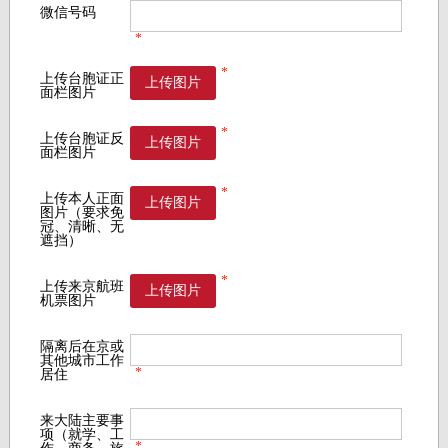
微信号码
*
*
上传台胞证正
上传图片
面栏图片
*
上传台胞证反
上传图片
面栏图片
*
上传本人正面
上传图片
图片（要求免
冠、清晰、无
遮挡）
*
上传来京航班
上传图片
机票图片
隔离后在京或
其他城市工作
*
居住
来大陆主要事
项（就学、工
*