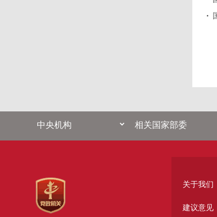
关于我们
建议意见