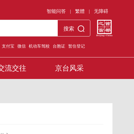
智能问答
|
繁體
|
无障碍
搜索
：
支付宝
微信
机动车驾校
台胞证
暂住登记
交流交往
京台风采