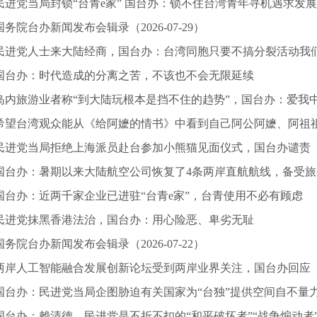
民进党当局封锁“台青e家” 国台办：锁不住台湾青年寻机遇求发
国务院台办新闻发布会辑录（2026-07-29）
民进党人士来大陆经商，国台办：台湾同胞只要不搞分裂活动我
国台办：时代造成的分离之苦，不该也不会无限延续
岛内旅游业者称“到大陆玩根本是挡不住的趋势”，国台办：爱我中华
希望台湾观众能从《给阿嬷的情书》中看到自己阿公阿嬷、阿祖
民进党当局拒绝上海派员赴台参加小熊猫见面仪式，国台办谴责
国台办：暑期以来大陆航空公司恢复了4条两岸直航航线，备受旅
国台办：近两千家企业已进驻“台青e家”，台青使用不必有顾虑
民进党抹黑香港法治，国台办：用心险恶、卑劣无耻
国务院台办新闻发布会辑录（2026-07-22）
两岸人工智能融合发展创新论坛受到两岸业界关注，国台办回应
国台办：民进党当局企图胁迫有关国家为“台独”提供空间自不量
国台办：赖清德、民进党是不折不扣的“和平破坏者”“战争煽动者”“