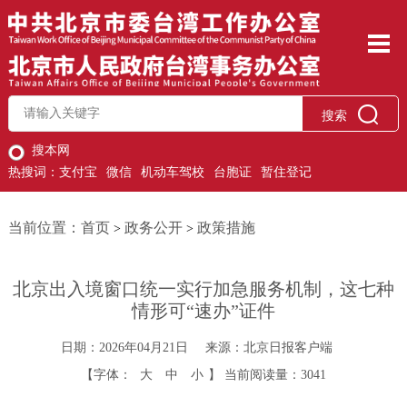
搜索
搜本网
热搜词：
支付宝
微信
机动车驾校
台胞证
暂住登记
当前位置：
首页
政务公开
政策措施
>
>
北京出入境窗口统一实行加急服务机制，这七种
情形可“速办”证件
日期：2026年04月21日
来源：北京日报客户端
【字体：
大
中
小
】
当前阅读量：
3041