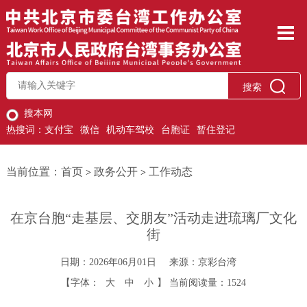
搜索
搜本网
热搜词：
支付宝
微信
机动车驾校
台胞证
暂住登记
当前位置：
首页
政务公开
工作动态
>
>
在京台胞“走基层、交朋友”活动走进琉璃厂文化
街
日期：2026年06月01日
来源：京彩台湾
【字体：
大
中
小
】
当前阅读量：
1524