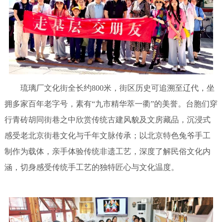
琉璃厂文化街全长约800米，街区历史可追溯至辽代，坐
拥多家百年老字号，素有“九市精华萃一衢”的美誉。台胞们穿
行青砖胡同街巷之中欣赏传统古建风貌及文房藏品，沉浸式
感受老北京街巷文化与千年文脉传承；以北京特色兔爷手工
制作为载体，亲手体验传统非遗工艺，深度了解民俗文化内
涵，切身感受传统手工艺的独特匠心与文化温度。