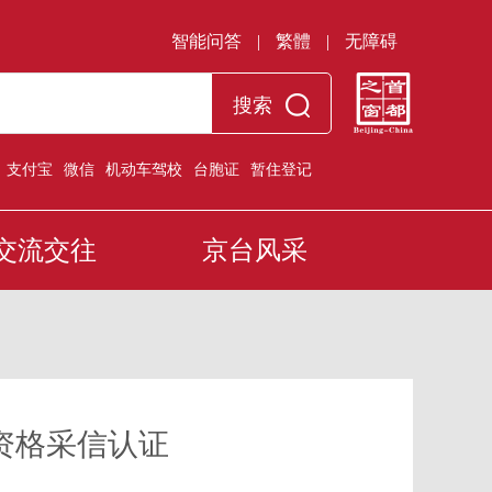
智能问答
|
繁體
|
无障碍
搜索
：
支付宝
微信
机动车驾校
台胞证
暂住登记
交流交往
京台风采
资格采信认证