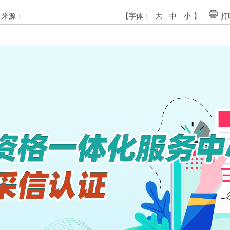
来源：
【字体：
大
中
小
】
打