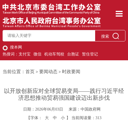
搜索
搜本网
热搜词：
支付宝
微信
机动车驾校
台胞证
暂住登记
当前位置：
首页
要闻动态
时政要闻
>
>
以开放创新应对全球贸易变局——践行习近平经
济思想推动贸易强国建设迈出新步伐
日期：2026年06月03日
来源：中国政府网
【字体：
大
中
小
】
当前阅读量：
313