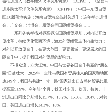
极推进加入《数字经济伙伴关系协定》（DEPA）、《全面与
进步跨太平洋伙伴关系协定》（CPTPP）；中国—东盟自贸
区3.0版落地实施；海南自贸港全岛封关运作；连年举办进博
会、广交会、消博会、服贸会等国际经贸盛会……
一系列务实举措对标高标准国际经贸规则，对内以开放
促改革，持续优化营商环境，激发外贸经营主体内生动力；
对外以开放促合作，在更大范围、更宽领域、更深层次的国
际合作中，提升我国对外贸易的影响力。
不拒众流，方为江海。中国与世界各国合作共赢的“朋友
圈”日益壮大：2025年，全球与我国有贸易往来的国家和地区
达249个，我国与共建“一带一路”国家进出口占整体贸易比重
提高至51.9%。今年前4个月，我国对东盟、欧盟、拉美、非
洲进出口同比分别增长15.7%、13.2%、15.3%、19.4%，对韩
国、英国进出口增长34.3%、10%。