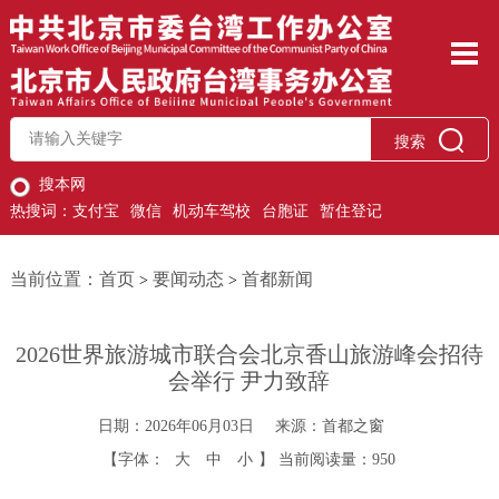
搜索
搜本网
热搜词：
支付宝
微信
机动车驾校
台胞证
暂住登记
当前位置：
首页
要闻动态
首都新闻
>
>
2026世界旅游城市联合会北京香山旅游峰会招待
会举行 尹力致辞
日期：2026年06月03日
来源：首都之窗
【字体：
大
中
小
】
当前阅读量：
950