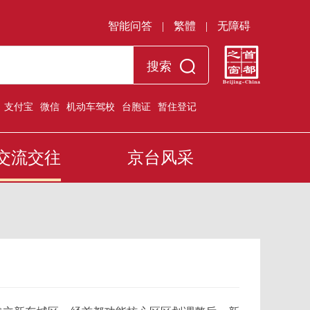
智能问答
|
繁體
|
无障碍
搜索
：
支付宝
微信
机动车驾校
台胞证
暂住登记
交流交往
京台风采