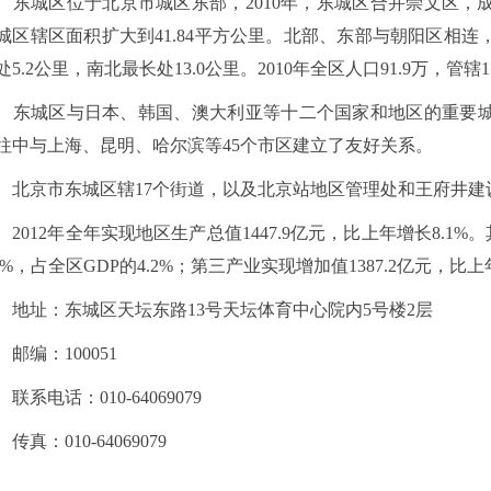
城区位于北京市城区东部，2010年，东城区合并崇文区，
城区辖区面积扩大到41.84平方公里。北部、东部与朝阳区相
处5.2公里，南北最长处13.0公里。2010年全区人口91.9万，管
城区与日本、韩国、澳大利亚等十二个国家和地区的重要城
往中与上海、昆明、哈尔滨等45个市区建立了友好关系。
京市东城区辖17个街道，以及北京站地区管理处和王府井建
012年全年实现地区生产总值1447.9亿元，比上年增长8.1%
.9%，占全区GDP的4.2%；第三产业实现增加值1387.2亿元，比上年
址：东城区天坛东路13号天坛体育中心院内5号楼2层
编：100051
系电话：010-64069079
真：010-64069079