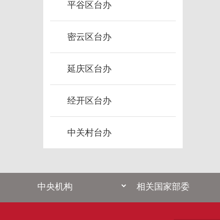
平谷区台办
密云区台办
延庆区台办
经开区台办
中关村台办