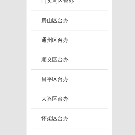
门头沟区台办
房山区台办
通州区台办
顺义区台办
昌平区台办
大兴区台办
怀柔区台办