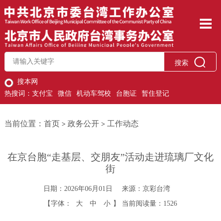
搜索
搜本网
热搜词：
支付宝
微信
机动车驾校
台胞证
暂住登记
当前位置：
首页
政务公开
工作动态
>
>
在京台胞“走基层、交朋友”活动走进琉璃厂文化
街
日期：2026年06月01日
来源：京彩台湾
【字体：
大
中
小
】
当前阅读量：
1526