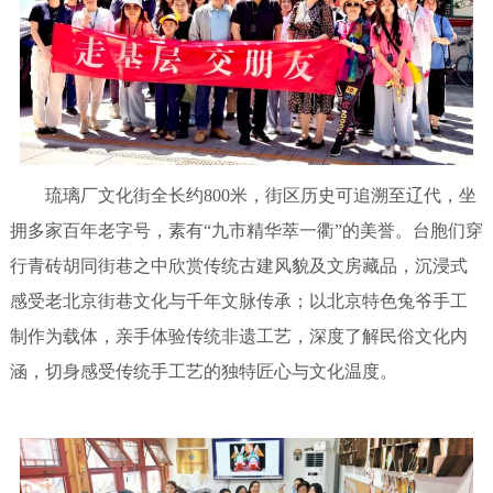
琉璃厂文化街全长约800米，街区历史可追溯至辽代，坐
拥多家百年老字号，素有“九市精华萃一衢”的美誉。台胞们穿
行青砖胡同街巷之中欣赏传统古建风貌及文房藏品，沉浸式
感受老北京街巷文化与千年文脉传承；以北京特色兔爷手工
制作为载体，亲手体验传统非遗工艺，深度了解民俗文化内
涵，切身感受传统手工艺的独特匠心与文化温度。