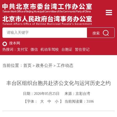
搜索
搜本网
热搜词：
支付宝
微信
机动车驾校
台胞证
暂住登记
当前位置：
首页
政务公开
工作动态
>
>
丰台区组织台胞共赴济公文化与运河历史之约
日期：2026年05月25日
来源：京彩台湾
【字体：
大
中
小
】
当前阅读量：
3106