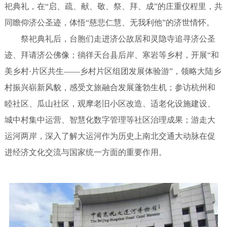
祀典礼，在“启、疏、献、敬、祭、拜、成”的庄重仪程里，共
同瞻仰济公圣迹，体悟“慈悲仁慧、无我利他”的济世情怀。
祭祀典礼后，台胞们走进济公故居和灵隐寺追寻济公圣
迹、拜请济公佛像；徜徉天台县后岸、寒岩等乡村，开展“和
美乡村·片区共生——乡村片区组团发展体验游”，领略大陆乡
村振兴崭新风貌，感受文旅融合发展蓬勃生机；参访杭州和
睦社区、瓜山社区，观摩老旧小区改造、适老化设施建设、
城中村集中运营、智慧化数字管理等社区治理成果；游走大
运河两岸，深入了解大运河作为历史上南北交通大动脉在促
进经济文化交流与国家统一方面的重要作用。