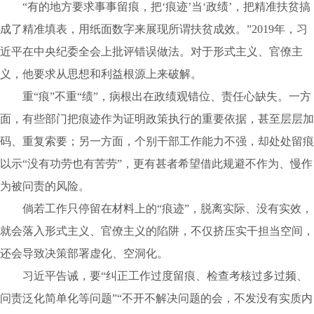
“有的地方要求事事留痕，把‘痕迹’当‘政绩’，把精准扶贫搞
成了精准填表，用纸面数字来展现所谓扶贫成效。”2019年，习
近平在中央纪委全会上批评错误做法。对于形式主义、官僚主
义，他要求从思想和利益根源上来破解。
重“痕”不重“绩”，病根出在政绩观错位、责任心缺失。一方
面，有些部门把痕迹作为证明政策执行的重要依据，甚至层层加
码、重复索要；另一方面，个别干部工作能力不强，却处处留痕
以示“没有功劳也有苦劳”，更有甚者希望借此规避不作为、慢作
为被问责的风险。
倘若工作只停留在材料上的“痕迹”，脱离实际、没有实效，
就会落入形式主义、官僚主义的陷阱，不仅挤压实干担当空间，
还会导致决策部署虚化、空洞化。
习近平告诫，要“纠正工作过度留痕、检查考核过多过频、
问责泛化简单化等问题”“不开不解决问题的会，不发没有实质内