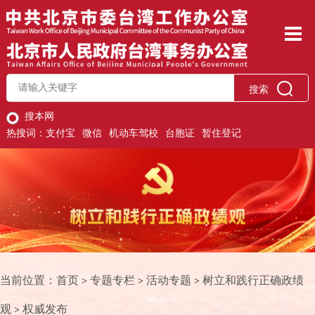
搜索
搜本网
热搜词：
支付宝
微信
机动车驾校
台胞证
暂住登记
当前位置：
首页
专题专栏
活动专题
树立和践行正确政绩
>
>
>
观
权威发布
>