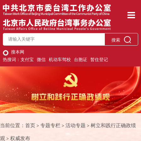
搜索
搜本网
热搜词：
支付宝
微信
机动车驾校
台胞证
暂住登记
当前位置：
首页
专题专栏
活动专题
树立和践行正确政绩
>
>
>
观
权威发布
>