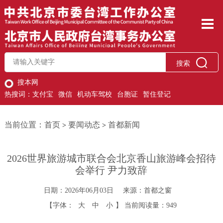
搜索
搜本网
热搜词：
支付宝
微信
机动车驾校
台胞证
暂住登记
当前位置：
首页
要闻动态
首都新闻
>
>
2026世界旅游城市联合会北京香山旅游峰会招待
会举行 尹力致辞
日期：2026年06月03日
来源：首都之窗
【字体：
大
中
小
】
当前阅读量：
949