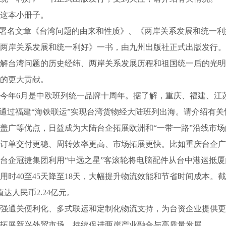
这本小册子。
文”署名文章《台湾问题的由来和性质》、《两岸关系发展和统一
两岸关系发展和统一利好》一书，由九州出版社正式出版发行。
解台湾问题的历史经纬、两岸关系发展历程和祖国统一后的光明
的更大贡献。
年6月是中欧班列统一品牌十周年。据了解，重庆、福建、江
还通过福建“海铁联运”实现台湾货物经大陆班列出海。请介绍有关
广等优点，日益成为大陆台企拓展欧洲和“一带一路”沿线市场
订单交付更稳、周转效率更高、市场拓展更快。比如重庆台企广
建台企冠捷集团利用“中远之星”客滚轮将电脑配件从台中港运抵厦
时40至45天降至18天，大幅提升物流效能和节省时间成本。
达人民币2.24亿元。
通关便利化、多式联运和定制化物流支持，为台资企业提供更
拓展新兴外贸市场，持续促进两岸产业融合与高质量发展。