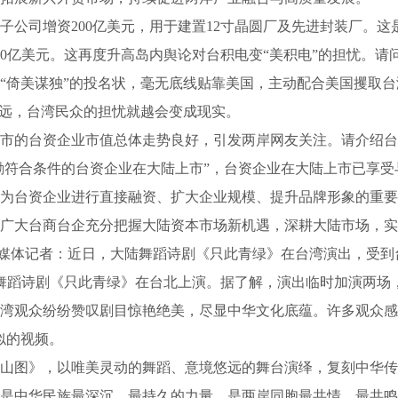
司增资200亿美元，用于建置12寸晶圆厂及先进封装厂。这
40亿美元。这再度升高岛内舆论对台积电变“美积电”的担忧。请
倚美谋独”的投名状，毫无底线贴靠美国，主动配合美国攫取台
越远，台湾民众的担忧就越会变成现实。
的台资企业市值总体走势良好，引发两岸网友关注。请介绍台
符合条件的台资企业在大陆上市”，台资企业在大陆上市已享受
为台资企业进行直接融资、扩大企业规模、提升品牌形象的重要
广大台商台企充分把握大陆资本市场新机遇，深耕大陆市场，实
媒体记者：近日，大陆舞蹈诗剧《只此青绿》在台湾演出，受到
舞蹈诗剧《只此青绿》在台北上演。据了解，演出临时加演两场
湾观众纷纷赞叹剧目惊艳绝美，尽显中华文化底蕴。许多观众感动
似的视频。
图》，以唯美灵动的舞蹈、意境悠远的舞台演绎，复刻中华传
是中华民族最深沉、最持久的力量，是两岸同胞最共情、最共鸣