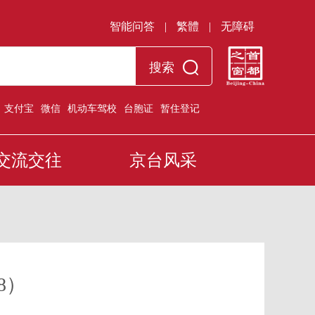
智能问答
|
繁體
|
无障碍
搜索
：
支付宝
微信
机动车驾校
台胞证
暂住登记
交流交往
京台风采
8）