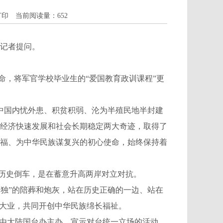
打印
当前阅读量：
652
记者提问。
命，将军官学校毕业生的“爱国教育政训课程”更
中国内忧外患、积贫积弱、沦为半殖民地半封建
经济快速发展和社会长期稳定两大奇迹，取得了
福、为中华民族谋复兴的初心使命，始终保持着
历史倒车，是在蓄意升高两岸对立对抗。
台独”的陪葬和炮灰，站在历史正确的一边、站在
一大业，共同开创中华民族绵长福祉。
由大陆国台办主办、宣示对台统一立场的活动，