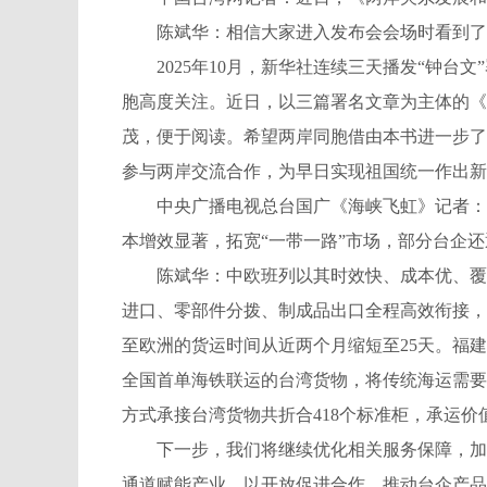
陈斌华：相信大家进入发布会会场时看到了
2025年10月，新华社连续三天播发“钟台
胞高度关注。近日，以三篇署名文章为主体的《
茂，便于阅读。希望两岸同胞借由本书进一步了
参与两岸交流合作，为早日实现祖国统一作出新
中央广播电视总台国广《海峡飞虹》记者：今
本增效显著，拓宽“一带一路”市场，部分台企
陈斌华：中欧班列以其时效快、成本优、覆盖
进口、零部件分拨、制成品出口全程高效衔接，
至欧洲的货运时间从近两个月缩短至25天。福
全国首单海铁联运的台湾货物，将传统海运需要用
方式承接台湾货物共折合418个标准柜，承运价值
下一步，我们将继续优化相关服务保障，加强
通道赋能产业、以开放促进合作，推动台企产品