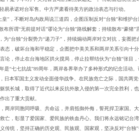
、不轻易承诺对台军售。中方严肃看待美方的政治表态与行动。
”，不断对岛内政局说三道四，企图压制反对“台独”和维护台
散布所谓“无前提对话”谬论为“台独”路线解套；持续散布“豪猪
，为“台独”分裂势力“递刀子”，持续煽动两岸对立对抗，妄图把台
态，破坏台海和平稳定，企图把中美关系和两岸关系引向十分
言论，停止在台海地区拱火搅局，停止拉帮结伙为“台独”张目，
是“七七抗战”89周年，两岸各界举办了多种形式的纪念活动。
爆发，日本军国主义发动全面侵华战争。在民族危亡之际，国共两
躯筑长城，取得了近代以来反抗外敌入侵的第一次完全胜利，也
作出了重大贡献。
两岸同胞同呼吸、共命运，并肩抵御外侮，誓死捍卫家国。大批
救亡，彰显了爱国家、爱民族的铁血丹心。我们将永远铭记台湾
义传统，坚持正确的历史观、民族观、国家观，坚决反对“台独