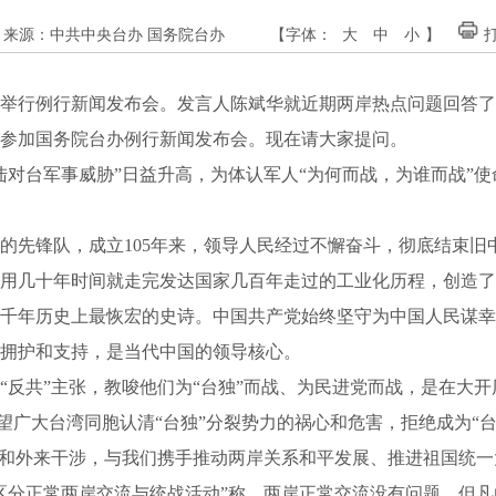
来源：中共中央台办 国务院台办
【字体：
大
中
小
】
举行例行新闻发布会。发言人陈斌华就近期两岸热点问题回答了
加国务院台办例行新闻发布会。现在请大家提问。
台军事威胁”日益升高，为体认军人“为何而战，为谁而战”使
先锋队，成立105年来，领导人民经过不懈奋斗，彻底结束旧
用几十年时间就走完发达国家几百年走过的工业化历程，创造了
千年历史上最恢宏的史诗。中国共产党始终坚守为中国人民谋幸
拥护和支持，是当代中国的领导核心。
共”主张，教唆他们为“台独”而战、为民进党而战，是在大开
望广大台湾同胞认清“台独”分裂势力的祸心和危害，拒绝成为“
裂和外来干涉，与我们携手推动两岸关系和平发展、推进祖国统
分正常两岸交流与统战活动”称，两岸正常交流没有问题，但凡