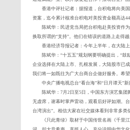
香港中评社记者：据报道，台积电将向美国子公
资案，迄今累计核准台积电对美投资金额高达4
陈斌华：民进党当局把台积电赴美投资作为“
换取所谓的“支持”。他们在错误的道路上走得
香港经济导报记者：今年上半年，在大陆上市
陈斌华：“十五五”规划纲要明确提出，“鼓励
企业选择在大陆上市、扎根发展，大陆股市已成
我们将一如既往为广大台商台企做好服务。希望
中央广播电视总台“看台海”和“日月谭天”新
陈斌华：7月2日至5日，中国东方演艺集团
无虚席，谢幕时掌声雷动，观看后好评如潮。台
台湾演出”。相信大家在社交媒体看到非常多类
《只此青绿》取材于中国传世名画《千里江山
词，却大音希声、直抵人心，充分说明中华文化