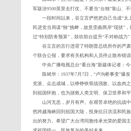
军跋涉9500英里去打仗、不要当“台独”靠山
一段时间以来，谷立言俨然把自己当成“太上皇
民进党当局谋“独”挑衅，故意歪曲两岸“现状”，
过“特别防务预算”，鼓吹助台提升“不对称战力”
谷立言的言行违背了特朗普总统所作的严肃表
个联合公报，要求有关机构和人员停止散布错误
中央广播电视总台“看台海”新媒体记者：今年
陈斌华：1937年7月7日，“卢沟桥事变”
党派、众志成城，以铮铮铁骨战强敌、以血肉之
到祖国怀抱，也为拯救人类文明、保卫世界和平
山河无恙，岁月有声。在艰苦卓绝的抗战中，
然跨越海峡回到祖国大陆，投身抗日洪流和民族
出的努力。希望广大台湾同胞传承光荣的爱国主
求祖国统一、民族复兴的美好未来。