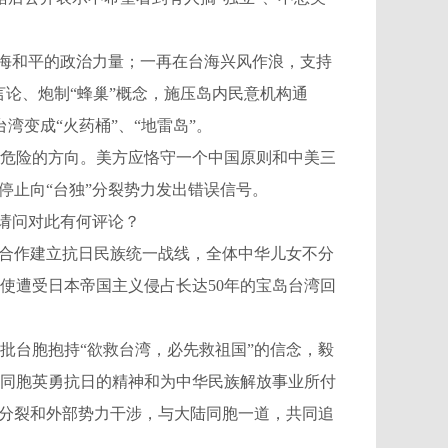
海和平的政治力量；一再在台海兴风作浪，支持
”言论、炮制“蜂巢”概念，施压岛内民意机构通
湾变成“火药桶”、“地雷岛”。
危险的方向。美方应恪守一个中国原则和中美三
停止向“台独”分裂势力发出错误信号。
请问对此有何评论？
党合作建立抗日民族统一战线，全体中华儿女不分
使遭受日本帝国主义侵占长达50年的宝岛台湾回
台胞抱持“欲救台湾，必先救祖国”的信念，毅
同胞英勇抗日的精神和为中华民族解放事业所付
”分裂和外部势力干涉，与大陆同胞一道，共同追