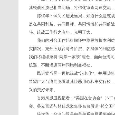
其统战性质已相当明确，将强化审查两岸交流，
陈斌华：试问民进党当局，知道什么是统战吗
是在共同利益、共同目标、共同情感和共同前途
斗。统战工作行之有年，光明正大。
我们的对台工作始终胸怀中华民族根本利益和
实情况，充分照顾台湾各阶层、各群体的利益感
我们将继续秉持“两岸一家亲”理念，面向台湾
机遇，不断增进两岸同胞利益福祉。
民进党当局一再把统战“污名化”，并用以抹
希望广大台湾同胞看清其险恶用心和卑劣行径，
兴的美好未来。
香港凤凰卫视记者：“美国在台协会”（AIT
突。谷立言还与林佳龙邀集多名台所谓“邦交国”
陈斌华：台湾问题是中美关系中最重要的问题