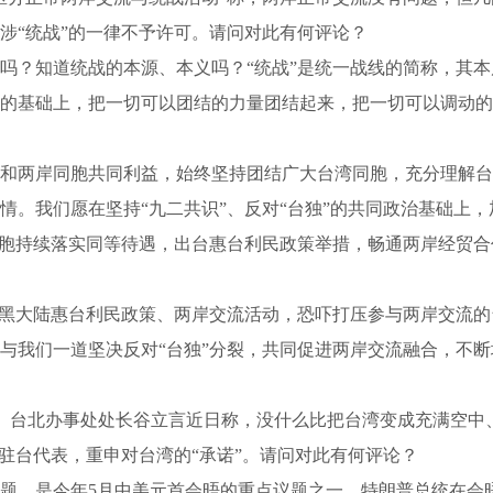
涉“统战”的一律不予许可。请问对此有何评论？
？知道统战的本源、本义吗？“统战”是统一战线的简称，其本
的基础上，把一切可以团结的力量团结起来，把一切可以调动的
两岸同胞共同利益，始终坚持团结广大台湾同胞，充分理解台
情。我们愿在坚持“九二共识”、反对“台独”的共同政治基础上
同胞持续落实同等待遇，出台惠台利民政策举措，畅通两岸经贸
黑大陆惠台利民政策、两岸交流活动，恐吓打压参与两岸交流的
与我们一道坚决反对“台独”分裂，共同促进两岸交流融合，不
）台北办事处处长谷立言近日称，没什么比把台湾变成充满空中、
驻台代表，重申对台湾的“承诺”。请问对此有何评论？
，是今年5月中美元首会晤的重点议题之一。特朗普总统在会晤