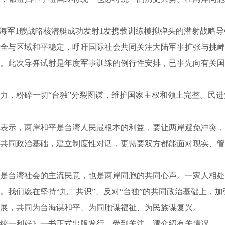
海军1艘战略核潜艇成功发射1发携载训练模拟弹头的潜射战略导
全与区域和平稳定，呼吁国际社会共同关注大陆军事扩张与挑衅
此次导弹试射是年度军事训练的例行性安排，已事先向有关国
，粉碎一切“台独”分裂图谋，维护国家主权和领土完整。民进
示，两岸和平是台湾人民最根本的利益，要让两岸避免冲突，
共同政治基础，建立制度性对话，更需要双方都能面对现实、管
台湾社会的主流民意，也是两岸同胞的共同心声。一家人相处
。我们愿在坚持“九二共识”、反对“台独”的共同政治基础上，
展，共同为台海谋和平、为同胞谋福祉、为民族谋复兴。
一利好》一书正式出版发行，受到关注，请介绍有关情况。