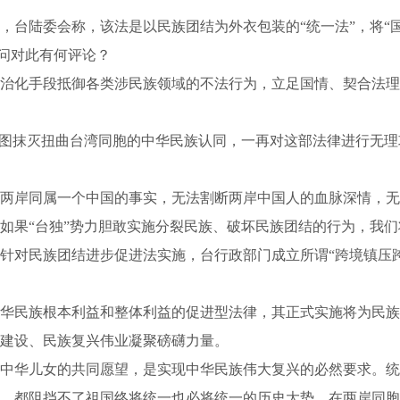
陆委会称，该法是以民族团结为外衣包装的“统一法”，将“国
请问对此有何评论？
化手段抵御各类涉民族领域的不法行为，立足国情、契合法理
图抹灭扭曲台湾同胞的中华民族认同，一再对这部法律进行无理
岸同属一个中国的事实，无法割断两岸中国人的血脉深情，无
如果“台独”势力胆敢实施分裂民族、破坏民族团结的行为，我
对民族团结进步促进法实施，台行政部门成立所谓“跨境镇压跨
民族根本利益和整体利益的促进型法律，其正式实施将为民族
建设、民族复兴伟业凝聚磅礴力量。
华儿女的共同愿望，是实现中华民族伟大复兴的必然要求。统
，都阻挡不了祖国终将统一也必将统一的历史大势。在两岸同胞