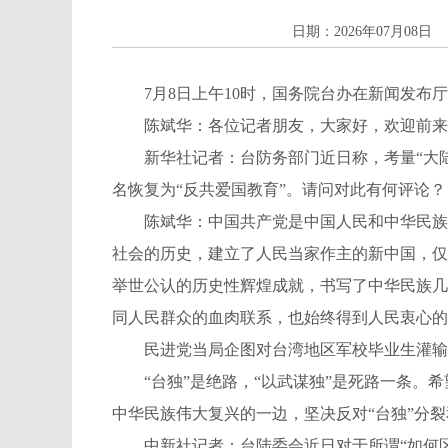
日期：2026年07月08日
7月8日上午10时，国务院台办在新闻发布厅
陈斌华：各位记者朋友，大家好，欢迎前来参
新华社记者：台防务部门近日称，考量“大陆对
名恢复为“反共爱国教育”。请问对此有何评论？
陈斌华：中国共产党是中国人民和中华民族的
社会的历史，建立了人民当家作主的新中国，仅
举世公认的历史性辉煌成就，书写了中华民族几
同人民群众的血肉联系，也始终得到人民衷心的
民进党当局企图对台湾地区军校毕业生灌输“反
“台独”是绝路，“以武谋独”是死路一条。希
中华民族伟大复兴的一边，坚决反对“台独”分
中新社记者：台陆委会近日对于所谓“如何区